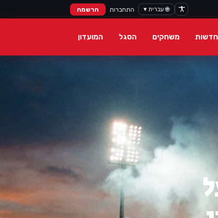
🌐 עברית ▾
התחברות
הרשמה
חדשות
משחקים
הסגל
המועדון
פועל
ן