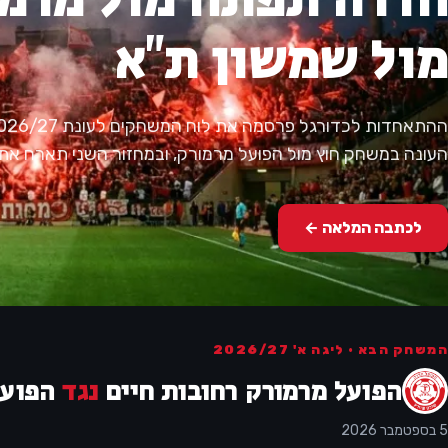
מול שמשון ת"א
העונה במשחק חוץ מול הפועל מרמורק, ובמחזור השני תארח את 
לכתבה המלאה ←
המשחק הבא · ליגה א' 2026/27
הפועל מרמורק רחובות חיים
נגד
הפועל
5 בספטמבר 2026