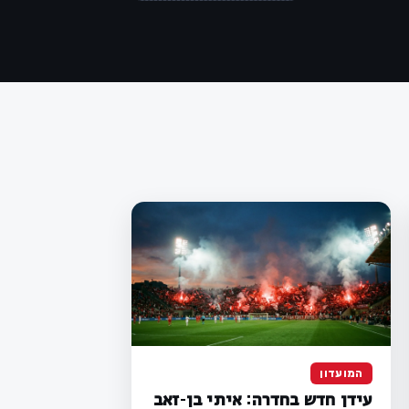
המועדון
עידן חדש בחדרה: איתי בן-זאב