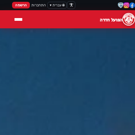
🌐 עברית ▾
התחברות
הרשמה
הפועל חדרה