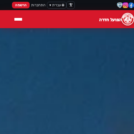
🌐 עברית ▾
התחברות
הרשמה
הפועל חדרה