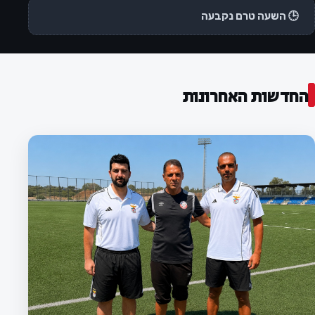
🕒 השעה טרם נקבעה
החדשות האחרונות
המועדון
לוח המשחקים לעונת 2026/27 נקבע:
הפועל חדרה תפתח מול מרמורק, מחזור
בית ראשון מול שמשון ת"א
ההתאחדות לכדורגל פרסמה את לוח המשחקים לעונת
2026/27 בליגה א׳ דרום. הפועל חדרה תפתח את העונה
במשחק חוץ מול הפועל מרמורק, ובמחזור השני תארח את
שמשון תל אביב.
3 באוגוסט 2026