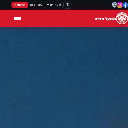
🌐 עברית ▾
התחברות
הרשמה
הפועל חדרה